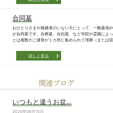
合同墓
おひとりさまや後継者のいない方にとって、一般墓地
が合同墓です。合葬墓、合祀墓、など寺院や霊園によ
とは複数のご遺骨が１カ所に集められて埋葬（または収蔵
詳しく見る
関連ブログ
いつもと違うお盆…
2020年08月15日