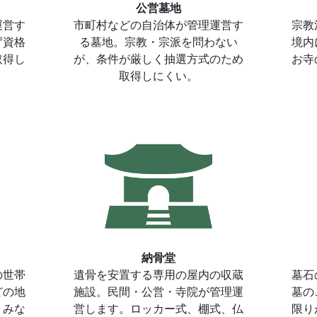
公営墓地
運営す
市町村などの自治体が管理運営す
宗教
ず資格
る墓地。宗教・宗派を問わない
境内
取得し
が、条件が厳しく抽選方式のため
お寺
取得しにくい。
納骨堂
の世帯
遺骨を安置する専用の屋内の収蔵
墓石
どの地
施設。民間・公営・寺院が管理運
墓の
。みな
営します。ロッカー式、棚式、仏
限り